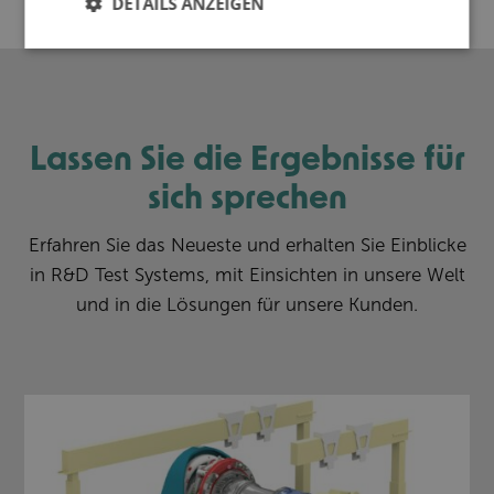
DETAILS ANZEIGEN
Lassen Sie die Ergebnisse für
sich sprechen
Erfahren Sie das Neueste und erhalten Sie Einblicke
in R&D Test Systems, mit Einsichten in unsere Welt
und in die Lösungen für unsere Kunden.