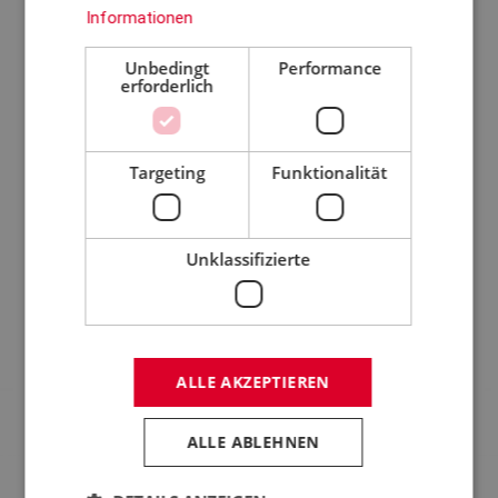
Informationen
Unsere maßgeschneiderten Prüfanlagen sind
kundenspezifisch angepasst, um sicherzustellen,
Unbedingt
Performance
erforderlich
dass wir die Anforderungen und Bedürfnisse
unserer Kunden erfüllen. Erhalten Sie Einblick in die
Bereiche, in denen wir Ihre Wettbewerbsfähigkeit
Targeting
Funktionalität
stärken und Ihre Markteinführungszeit verbessern
können.
Unklassifizierte
ALLE AKZEPTIEREN
ALLE ABLEHNEN