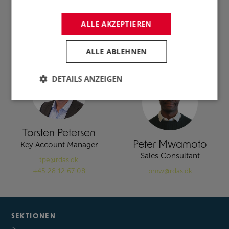
Key Account Manager
Head of Sales - Asia
npe@rdas.dk
ery@rdas.dk
ALLE AKZEPTIEREN
ALLE ABLEHNEN
CONSULTING
BOLT-CHECK AND
AFTERSALES
DETAILS ANZEIGEN
Torsten Petersen
Peter Mwamoto
Key Account Manager
Sales Consultant
tpe@rdas.dk
+45 28 12 67 08
pmw@rdas.dk
SEKTIONEN