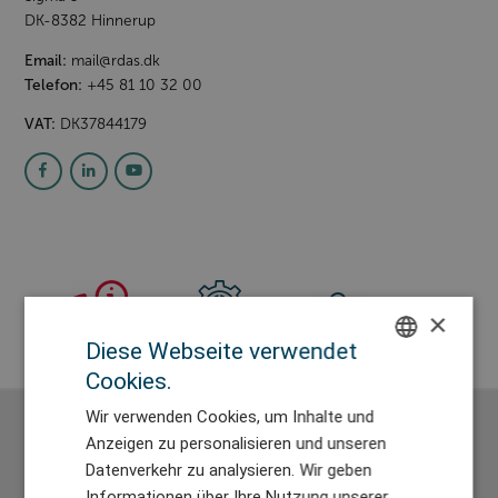
DK-8382
Hinnerup
Email:
mail@rdas.dk
Telefon:
+45 81 10 32 00
VAT:
DK37844179
×
Diese Webseite verwendet
Vertrieb
Service
Karriere
Cookies.
ENGLISH
Wir verwenden Cookies, um Inhalte und
DANISH
Anzeigen zu personalisieren und unseren
Vertrieb
GERMAN
Datenverkehr zu analysieren. Wir geben
Informationen über Ihre Nutzung unserer
CHINESE (TRADITIONAL)