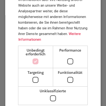
Website auch an unsere Werbe- und
Analysepartner weiter, die diese
möglicherweise mit anderen Informationen
kombinieren, die Sie ihnen bereitgestellt
haben oder die sie im Rahmen Ihrer Nutzung
ihrer Dienste gesammelt haben.
Weitere
Hassan Soussi
Ralf Nieschler
Informationen
Sales Director
Key Account Manager -
Unbedingt
Performance
Germany
hss@rdas.dk
erforderlich
+45 6325 2017
rar@rdas.dk
Targeting
Funktionalität
Unklassifizierte
Niels Pedersen
Eric Yu