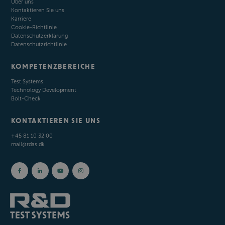
Über uns
Kontaktieren Sie uns
Karriere
Cookie-Richtlinie
Datenschutzerklärung
Datenschutzrichtlinie
KOMPETENZBEREICHE
Test Systems
Technology Development
Bolt-Check
KONTAKTIEREN SIE UNS
+45 81 10 32 00
mail@rdas.dk