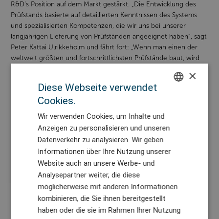
R&D‘s Position auf dem Markt gestärkt. „Die Entwicklung des
Prüfstands basierte auf detaillierten Kenntnissen des Systems
und spezialisierten Kompetenzen, die wir uns bei unserer
langjährigen Lieferung von Prüfständen angeeignet haben“, sagt
Peter Kattai Ulrikkeholm und fährt fort: „Wenn man einen der
weltweit größten und fortschrittlichsten Prüfstände baut, wird
man konstant mit unbekannten Faktoren konfrontiert. In diesem
×
Zusammenhang waren unsere umfassenden Erfahrungen und
Diese Webseite verwendet
unser hohes Kompetenzniveau in verschiedenen
Cookies.
ingenieurwissenschaftlichen Fachbereichen entscheidend dafür,
ENGLISH
dass wir diesen qualitativ hochwertigen Prüfstand liefern
Wir verwenden Cookies, um Inhalte und
DANISH
konnten.“
Anzeigen zu personalisieren und unseren
GERMAN
Datenverkehr zu analysieren. Wir geben
Informationen über Ihre Nutzung unserer
CHINESE (TRADITIONAL)
Website auch an unsere Werbe- und
Fakten: Ein mechanischer,
Analysepartner weiter, die diese
möglicherweise mit anderen Informationen
hydraulischer und
kombinieren, die Sie ihnen bereitgestellt
elektrischer Windkanal
haben oder die sie im Rahmen Ihrer Nutzung