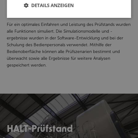
DETAILS ANZEIGEN
Stahlstangen, um die Lasten vom Prüfstand auf die Prüfkörper zu
übertragen.
Für ein optimales Einfahren und Leistung des Prüfstands wurden
alle Funktionen simuliert. Die Simulationsmodelle und -
ergebnisse wurden in der Software-Entwicklung und bei der
Schulung des Bedienpersonals verwendet. Mithilfe der
Bedienoberfläche können alle Prüfszenarien bestimmt und
überwacht sowie alle Ergebnisse für weitere Analysen
gespeichert werden.
HALT-Prüfstand