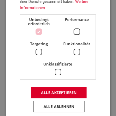
ihrer Dienste gesammelt haben.
Weitere
Informationen
Der Prüfstand wurde für Hochbeschleunigte
Lebensdauerprüfungen (HALT) von Windkraftanlagen entwickelt
Unbedingt
Performance
und verfügt über ein hydraulisches Prüflastgerät, das den
erforderlich
Prüfkörper zusätzlich einem Biegemoment von bis zu 25 MNm
aussetzen kann. Darüber hinaus können der Antriebsmotor und
der Antriebsstrang mit einem Drehmoment von 14,5 MNm auf
Targeting
Funktionalität
den Prüfkörper wirken. Das hydraulische Prüflastgerät
funktioniert als Windsimulator und kann die Reaktionen des
Windes an der Hauptachse des Prüfkörpers mithilfe von drei
Stärken und drei Drehmomentwerten nachahmen. Insgesamt
Unklassifizierte
handelt es sich bei dem Prüfstand um einen mechanischen,
hydraulischen und elektrischen Windkanal, der in der Lage ist,
eine Betriebsdauer von 25 Jahren in weniger als 6 Monaten zu
simulieren.
ALLE AKZEPTIEREN
Das Fundament des Prüfstands ist ein Stahlbetonfundament mit
einem Volumen von ca. 1.500 m³. Für das Fundament sind 107
Betonpfeiler erforderlich, die 16 Meter tief in den Boden
ALLE ABLEHNEN
getrieben werden, mehr als 200 Tonnen Bewehrungsstahl, 100
Tonnen Stahlbleche zur Fixierung der Prüfkörper und 300