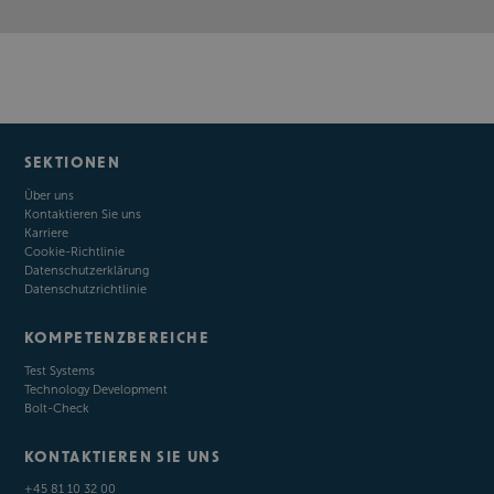
SEKTIONEN
Über uns
Kontaktieren Sie uns
Karriere
Cookie-Richtlinie
Datenschutzerklärung
Datenschutzrichtlinie
KOMPETENZBEREICHE
Test Systems
Technology Development
Bolt-Check
KONTAKTIEREN SIE UNS
+45 81 10 32 00