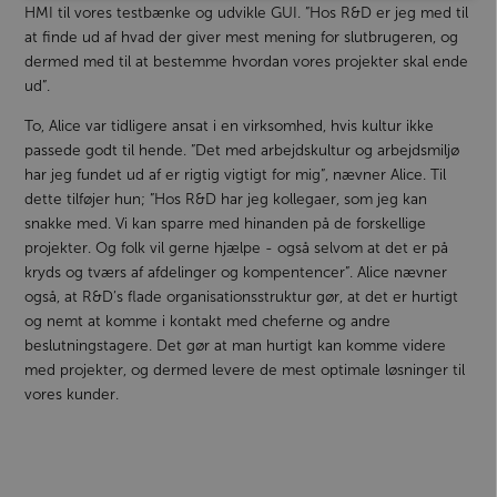
HMI til vores testbænke og udvikle GUI. ”Hos R&D er jeg med til
at finde ud af hvad der giver mest mening for slutbrugeren, og
dermed med til at bestemme hvordan vores projekter skal ende
ud”.
To, Alice var tidligere ansat i en virksomhed, hvis kultur ikke
passede godt til hende. ”Det med arbejdskultur og arbejdsmiljø
har jeg fundet ud af er rigtig vigtigt for mig”, nævner Alice. Til
dette tilføjer hun; ”Hos R&D har jeg kollegaer, som jeg kan
snakke med. Vi kan sparre med hinanden på de forskellige
projekter. Og folk vil gerne hjælpe - også selvom at det er på
kryds og tværs af afdelinger og kompentencer”. Alice nævner
også, at R&D’s flade organisationsstruktur gør, at det er hurtigt
og nemt at komme i kontakt med cheferne og andre
beslutningstagere. Det gør at man hurtigt kan komme videre
med projekter, og dermed levere de mest optimale løsninger til
vores kunder.