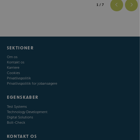
1
/ 7
SEKTIONER
Om os
Kontakt os
Karriere
Cookies
Privatlivspolitik
Privatlivspolitik for jobansøgere
EGENSKABER
Test Systems
Technology Development
Digital Solutions
Bolt-Check
KONTAKT OS