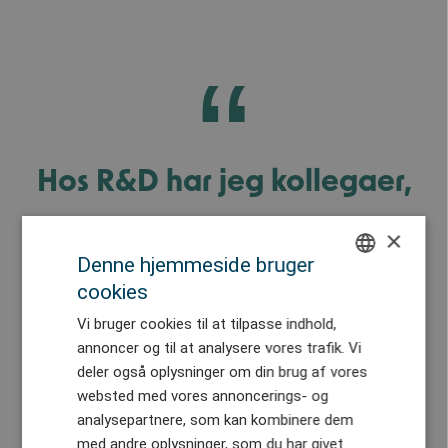
Hos R&D har jeg kollegaer,
som jeg kan snakke med. Vi
×
Denne hjemmeside bruger
kan sparre med hinanden på
cookies
ENGLISH
de forskellige projekter. Og
Vi bruger cookies til at tilpasse indhold,
DANISH
annoncer og til at analysere vores trafik. Vi
GERMAN
deler også oplysninger om din brug af vores
folk vil gerne hjælpe - også
websted med vores annoncerings- og
CHINESE (TRADITIONAL)
analysepartnere, som kan kombinere dem
selvom at det er på kryds og
med andre oplysninger, som du har givet