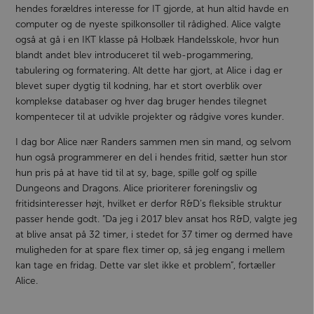
hendes forældres interesse for IT gjorde, at hun altid havde en
computer og de nyeste spilkonsoller til rådighed. Alice valgte
også at gå i en IKT klasse på Holbæk Handelsskole, hvor hun
blandt andet blev introduceret til web-progammering,
tabulering og formatering. Alt dette har gjort, at Alice i dag er
blevet super dygtig til kodning, har et stort overblik over
komplekse databaser og hver dag bruger hendes tilegnet
kompentecer til at udvikle projekter og rådgive vores kunder.
I dag bor Alice nær Randers sammen men sin mand, og selvom
hun også programmerer en del i hendes fritid, sætter hun stor
hun pris på at have tid til at sy, bage, spille golf og spille
Dungeons and Dragons. Alice prioriterer foreningsliv og
fritidsinteresser højt, hvilket er derfor R&D’s fleksible struktur
passer hende godt. ”Da jeg i 2017 blev ansat hos R&D, valgte jeg
at blive ansat på 32 timer, i stedet for 37 timer og dermed have
muligheden for at spare flex timer op, så jeg engang i mellem
kan tage en fridag. Dette var slet ikke et problem”, fortæller
Alice.