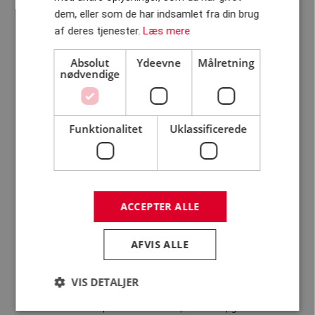
dem, eller som de har indsamlet fra din brug
tværs af afdelinger og
af deres tjenester.
Læs mere
kompentencer
Absolut
Ydeevne
Målretning
nødvendige
Alice Raunsbæk
Funktionalitet
Uklassificerede
Hvordan er det at arbejde
ACCEPTER ALLE
hos R&D?
AFVIS ALLE
Da Alice startede hos R&D, var der to væsentlige grunde for
hende til at skifte arbejdsplads. Et, hun ønskede at arbejde mere
VIS DETALJER
med brugergrænseflader. Og selvom at Alice beskriver sig selv
som lidt af en blæksprutte er hendes primære opgaver at lave