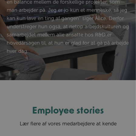
en balance mellem de forskellige projekter, som
man arbejder på. Jeg er jo kun et menneske, så jeg
kan kun lave en ting af gangen” siger Alice. Derfor
understreger hun også, at netop arbejdskulturen og
samarbejdet mellem alle ansatte hos R&D er
hovedårsagen til, at hun er glad for at gå på arbejde
hver dag.
Employee stories
Lær flere af vores medarbejdere at kende