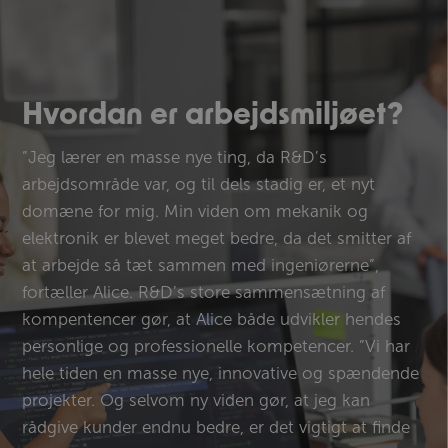
Hvordan er arbejdsmiljøet?
”Jeg lærer en masse nye ting, da R&D’s
arbejdsområde var, og til dels stadig er, et nyt
domæne for mig. Min viden om mekanik og
elektronik er blevet meget bedre, da det smitter af
at arbejde så tæt sammen med ingeniørerne”,
fortæller Alice. R&D’s store sammensætning af
kompentencer gør, at Alice både udvikler hendes
personlige og professionelle kompetencer. ”Vi har
hele tiden en masse nye, innovative og spændende
projekter. Og selvom ny viden gør, at jeg kan
rådgive kunder endnu bedre, er det vigtigt at finde