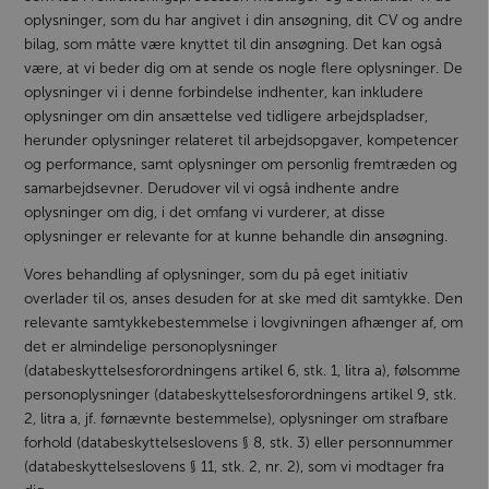
oplysninger, som du har angivet i din ansøgning, dit CV og andre
bilag, som måtte være knyttet til din ansøgning. Det kan også
være, at vi beder dig om at sende os nogle flere oplysninger. De
oplysninger vi i denne forbindelse indhenter, kan inkludere
oplysninger om din ansættelse ved tidligere arbejdspladser,
herunder oplysninger relateret til arbejdsopgaver, kompetencer
og performance, samt oplysninger om personlig fremtræden og
samarbejdsevner. Derudover vil vi også indhente andre
oplysninger om dig, i det omfang vi vurderer, at disse
oplysninger er relevante for at kunne behandle din ansøgning.
Vores behandling af oplysninger, som du på eget initiativ
overlader til os, anses desuden for at ske med dit samtykke. Den
relevante samtykkebestemmelse i lovgivningen afhænger af, om
det er almindelige personoplysninger
(databeskyttelsesforordningens artikel 6, stk. 1, litra a), følsomme
personoplysninger (databeskyttelsesforordningens artikel 9, stk.
2, litra a, jf. førnævnte bestemmelse), oplysninger om strafbare
forhold (databeskyttelseslovens § 8, stk. 3) eller personnummer
(databeskyttelseslovens § 11, stk. 2, nr. 2), som vi modtager fra