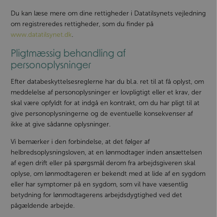
Du kan læse mere om dine rettigheder i Datatilsynets vejledning
om registreredes rettigheder, som du finder på
www.datatilsynet.dk
.
Pligtmæssig behandling af
personoplysninger
Efter databeskyttelsesreglerne har du bl.a. ret til at få oplyst, om
meddelelse af personoplysninger er lovpligtigt eller et krav, der
skal være opfyldt for at indgå en kontrakt, om du har pligt til at
give personoplysningerne og de eventuelle konsekvenser af
ikke at give sådanne oplysninger.
Vi bemærker i den forbindelse, at det følger af
helbredsoplysningsloven, at en lønmodtager inden ansættelsen
af egen drift eller på spørgsmål derom fra arbejdsgiveren skal
oplyse, om lønmodtageren er bekendt med at lide af en sygdom
eller har symptomer på en sygdom, som vil have væsentlig
betydning for lønmodtagerens arbejdsdygtighed ved det
pågældende arbejde.