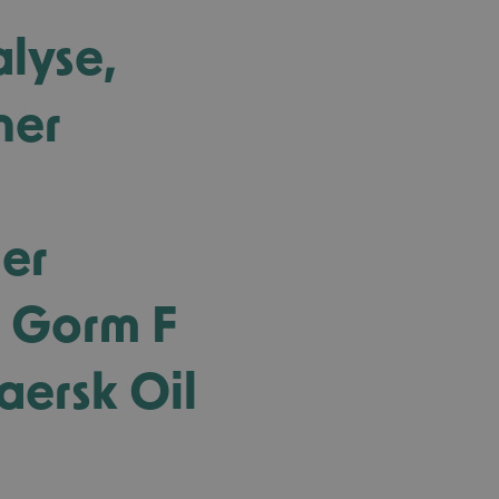
alyse,
ner
der
r Gorm F
aersk Oil