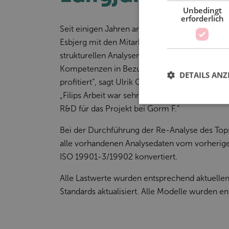
Unbedingt
erforderlich
Seit einigen Jahren arbeiten die Mitarbeiter v
Esbjerg mit den Mitarbeitern der R&D Abteilun
strukturellen Analysen zusammen. „Wir haben 
Kompetenzen in Bezug auf die Strukturanalys
DETAILS ANZ
profitiert“, sagt Ulrik Christtreu Jensen, Leiter
„Filips Arbeit war sehr gut und deshalb entschi
R&D für das Projekt bei Gorm F.“
Bei der Durchführung der Re-Analyse des Tops
alle vorhandenen Analysedaten vom vorherige
ISO 19901-3/19902 konvertiert.
Alle Lastwerte wurden entsprechend aktuelle
Standards aktualisiert. Alle Modelle wurden 