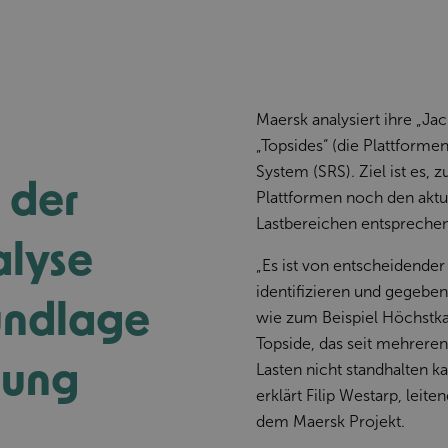
Maersk analysiert ihre „Ja
„Topsides“ (die Plattforme
System (SRS). Ziel ist es, 
 der
Plattformen noch den aktu
Lastbereichen entsprechen
alyse
„Es ist von entscheidender
identifizieren und gegeben
undlage
wie zum Beispiel Höchstka
Topside, das seit mehreren
tung
Lasten nicht standhalten ka
erklärt Filip Westarp, leit
dem Maersk Projekt.