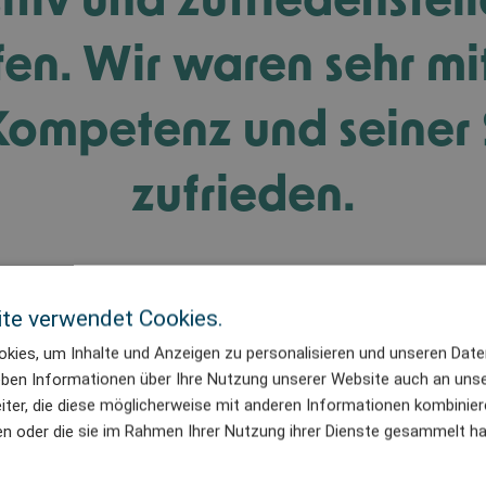
fen. Wir waren sehr mit
ompetenz und seiner 
zufrieden.
Ulrik Christtreu Jensen
te verwendet Cookies.
Leiter Strukturen, Maersk Oil
kies, um Inhalte und Anzeigen zu personalisieren und unseren Date
geben Informationen über Ihre Nutzung unserer Website auch an uns
ter, die diese möglicherweise mit anderen Informationen kombiniere
ben oder die sie im Rahmen Ihrer Nutzung ihrer Dienste gesammelt h
sammenarbeit