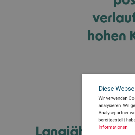
verlau
hohen K
Diese Websei
Wir verwenden Coo
analysieren. Wir 
Analysepartner wei
bereitgestellt ha
Langjährige Zu
Informationen