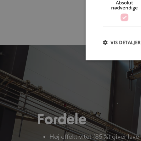
Absolut
nødvendige
VIS DETALJER
Fordele
Høj effektivitet (85 %) giver lav