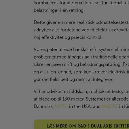
kombineres for at opnå flerakset funktionalite
belastninger i én retning.
Dette giver en mere realistisk udmattelsestes
udnytter alle fordelene ved et elektrisk dreve
høj effektivitet og præcis kontrol.
Vores patenterede backlash-fri system elimine
problemer med tilbageslag i traditionelle gea
sikrer en jævn drift og belastningspåføring. Ex
en alt-i-en-enhed, som kun kræver elektrisk til
gør det fleksibelt og nemt at integrere.
Vi har udviklet et fuldskala, multiakset testsyst
af blade op til 130 meter. Systemet er allerede 
Danmark,
WTTC
in the USA, and
NWETC
in Ki
LÆS MERE OM R&D'S DUAL AXIS EXCITE