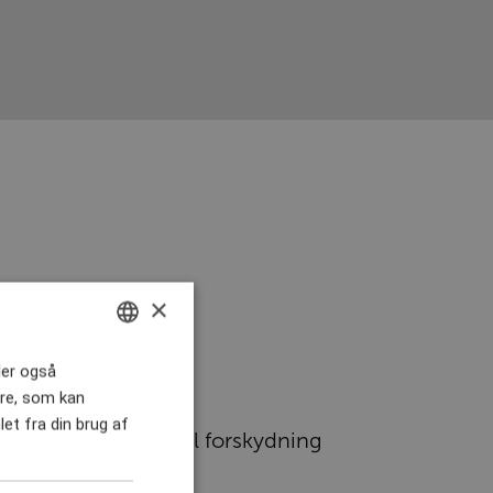
×
ENGLISH
eler også
re, som kan
DANISH
et fra din brug af
Vertikal forskydning
GERMAN
CHINESE (TRADITIONAL)