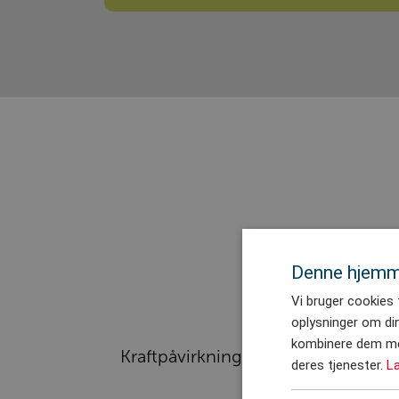
Denne hjemm
Vi bruger cookies t
oplysninger om di
kombinere dem med
Kraftpåvirkning på vinge
deres tjenester.
L