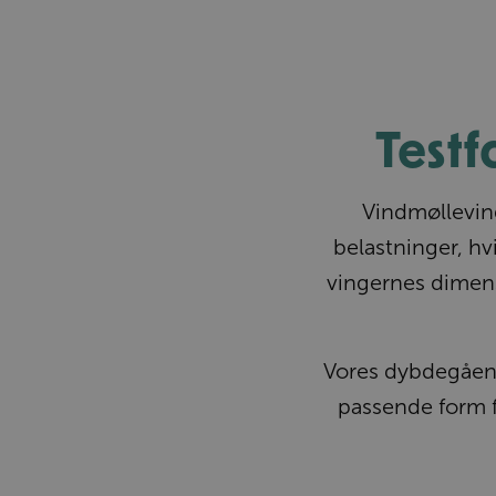
Testf
Vindmølleving
belastninger, hvi
vingernes dimensi
Vores dybdegåend
passende form fo