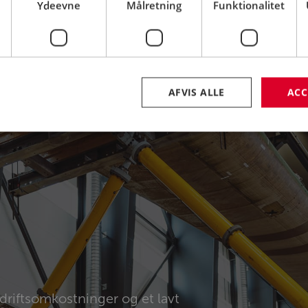
Ydeevne
Målretning
Funktionalitet
Excitationsfrekven
AFVIS ALLE
ACC
e driftsomkostninger og et lavt