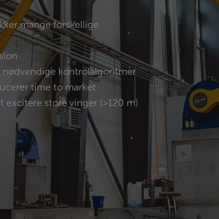
ker mange forskellige
sion
e nødvendige kontrolalgoritmer
ducerer time to market
 at excitere store vinger (>120 m)