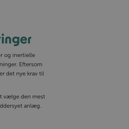
vinger
 og inertielle
etninger. Eftersom
r det nye krav til
at vælge den mest
ræddersyet anlæg.