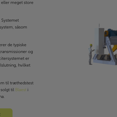
t eller meget store
t. Systemet
t system, såsom
rer de typiske
rtransmissioner og
citersystemet er
slutning, hvilket
em til træthedstest
solgt til
Blaest
i
na.
R