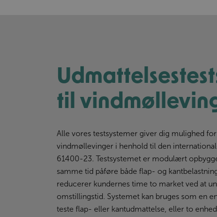
Udmattelsestes
til vindmøllevin
Alle vores testsystemer giver dig mulighed for 
vindmøllevinger i henhold til den internationa
61400-23. Testsystemet er modulært opbygge
samme tid påføre både flap- og kantbelastning
reducerer kundernes time to market ved at u
omstillingstid. Systemet kan bruges som en enk
teste flap- eller kantudmattelse, eller to enhe