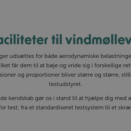
aciliteter til vindmølle
er udsættes for både aerodynamiske belastninger
lket får dem til at bøje og vride sig i forskellige r
oner og proportioner bliver større og større, stille
testudstyret.
e kendskab gør os i stand til at hjælpe dig med 
r test; fra et standardiseret testsystem til et sk