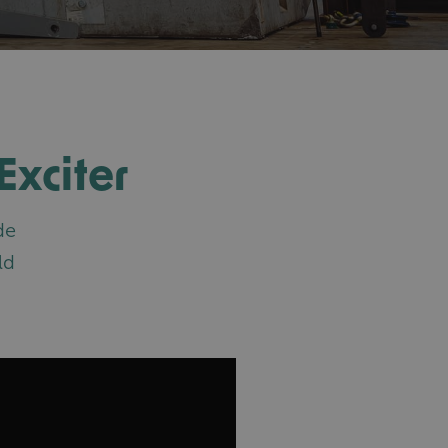
Exciter
de
ld