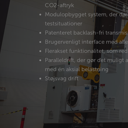
CO2-aftryk
Modulopbygget system, der dæk
testsituationer
Patenteret backlash-fri transmis
Brugervenligt interface med all
Flerakset funktionalitet, som re
Paralleldrift, der gør det muligt
med én aksial belastning
Støjsvag drift