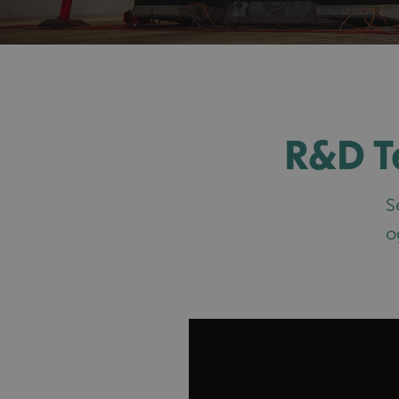
R&D Te
S
o