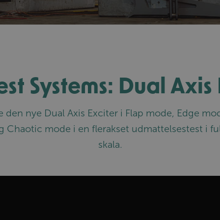
st Systems: Dual Axis 
e den nye Dual Axis Exciter i Flap mode, Edge mo
g Chaotic mode i en flerakset udmattelsestest i fu
skala.