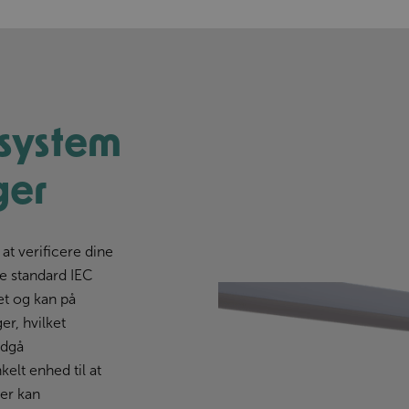
tsystem
ger
at verificere dine
le standard IEC
t og kan på
er, hvilket
ndgå
elt enhed til at
der kan