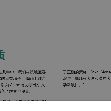
质
示：“在过去几年中，我们与该地区客
了正确的策略。”Axel Ma
求的日益增长，我们计划扩
深与当地现有客户和潜在客
 Aalborg 办事处引入
动新项目。”
入了解客户项目。”
D 计划与当地现有客户和潜在客
事处会为客户带来不同的感