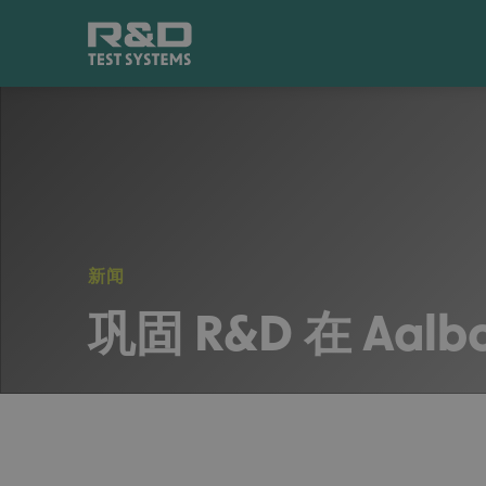
新闻
巩固 R&D 在 Aal